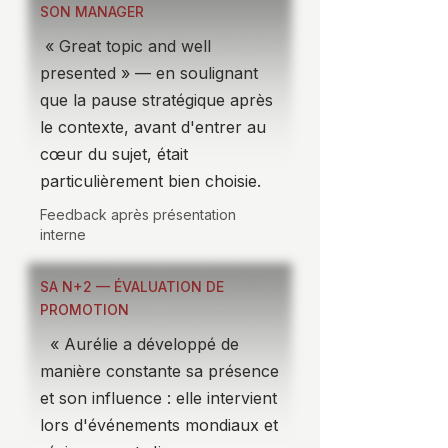
SON MANAGER
« Great topic and well
presented » — en soulignant
que la pause stratégique après
le contexte, avant d'entrer au
cœur du sujet, était
particulièrement bien choisie.
Feedback après présentation
interne
SA N+2 — ÉVALUATION DE
PROMOTION
« Aurélie a développé de
manière constante sa présence
et son influence : elle intervient
lors d'événements mondiaux et