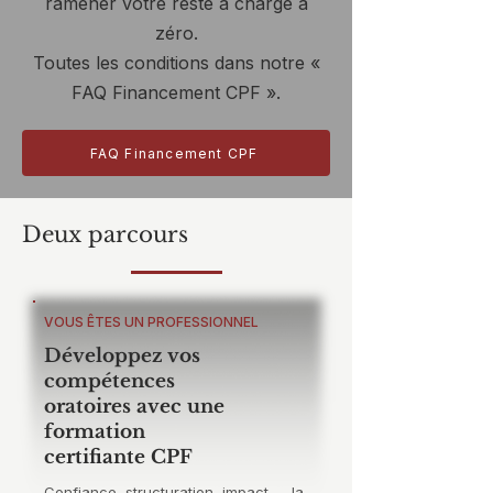
ramener votre reste à charge à
zéro.
Toutes les conditions dans notre «
FAQ Financement CPF ».
FAQ Financement CPF
Deux parcours
VOUS ÊTES UN PROFESSIONNEL
Développez vos
compétences
oratoires avec une
formation
certifiante CPF
Confiance, structuration, impact — la