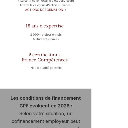
« La certification qualité a été délivrée au
titre de la catégorie d'action suivante :
ACTIONS DE FORMATION
. »
18 ans d'expertise
2 000+ professionnels
& étudiants formés
2 certifications
France Compétences
Haute qualité garantie
Les conditions de financement
CPF évoluent en 2026 :
Selon votre situation, un
cofinancement employeur peut